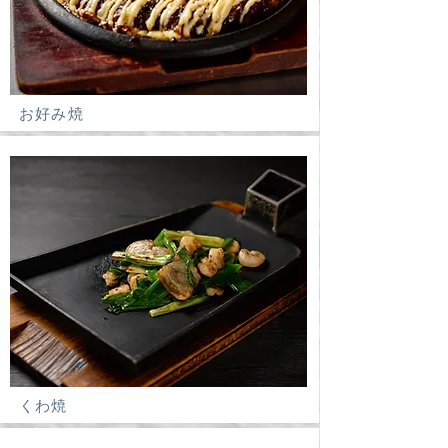
​お好み焼
くわ焼