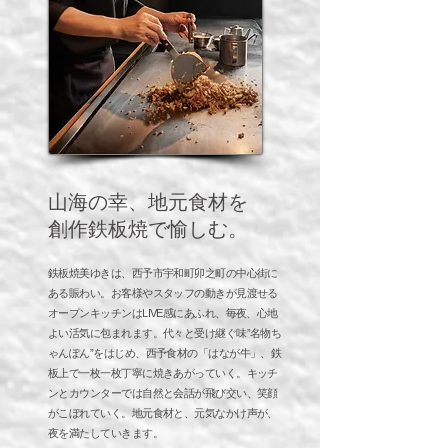
山海の幸、地元食材を
​創作鉄板焼で愉しむ。
鉄板焼美ゆきは、西予市宇和町卯之町の中心街に
ある賑わい。お客様やスタッフの動きが見渡せる
オープンキッチンはLIVE感にあふれ、毎夜、心地
よい活気に包まれます。代々と受け継ぐ味”名物ち
ゃんぽん”をはじめ、西予食材の「はなが牛」、鉄
板上で一枚一枚丁寧に焼きあがっていく。キッチ
ンとカウンターでは自然と会話が飛び交い、笑顔
がこぼれていく。地元食材と、元気なかけ声が、
夜を満たしていきます。